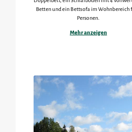
Doppelbett, ein Schlafboden mit 4 vollwer
Betten und ein Bettsofa im Wohnbereich f
Personen.
Mehr anzeigen