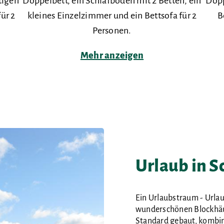
tigen
Doppelbett, ein Schlafboden mit 2 Betten, ein
Dopp
ür 2
kleines Einzelzimmer und ein Bettsofa für 2
B
Personen.
Mehr anzeigen
Urlaub in 
Ein Urlaubstraum - Urlau
wunderschönen Blockhäus
Standard gebaut, kombi